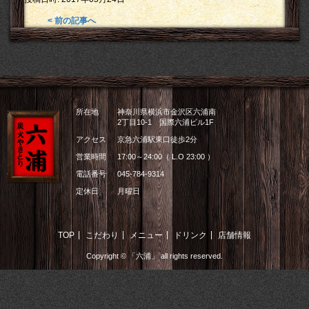
< 前の記事へ
所在地
神奈川県横浜市金沢区六浦南
2丁目10-1 国際六浦ビル1F
アクセス
京急六浦駅東口徒歩2分
営業時間
17:00～24:00（ L.O 23:00 ）
電話番号
045-784-9314
定休日
月曜日
|
|
|
|
TOP
こだわり
メニュー
ドリンク
店舗情報
Copyright © 「六浦」 all rights reserved.