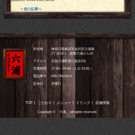
< 前の記事へ
所在地
神奈川県横浜市金沢区六浦南
2丁目10-1 国際六浦ビル1F
アクセス
京急六浦駅東口徒歩2分
営業時間
17:00～24:00（ L.O 23:00 ）
電話番号
045-784-9314
定休日
月曜日
|
|
|
|
TOP
こだわり
メニュー
ドリンク
店舗情報
Copyright © 「六浦」 all rights reserved.