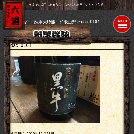
横浜市金沢区にある昔ながらの焼き鳥屋「やきとり六浦」
>
>
dsc_0164
トップ
黒牛 純米大吟醸 和歌山県
dsc_0164
投稿日時:
2016年12月28日