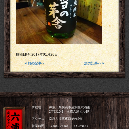
投稿日時:
2017年01月26日
< 前の記事へ
次の記事へ >
所在地
神奈川県横浜市金沢区六浦南
2丁目10-1 国際六浦ビル1F
アクセス
京急六浦駅東口徒歩2分
営業時間
17:00～24:00（ L.O 23:00 ）