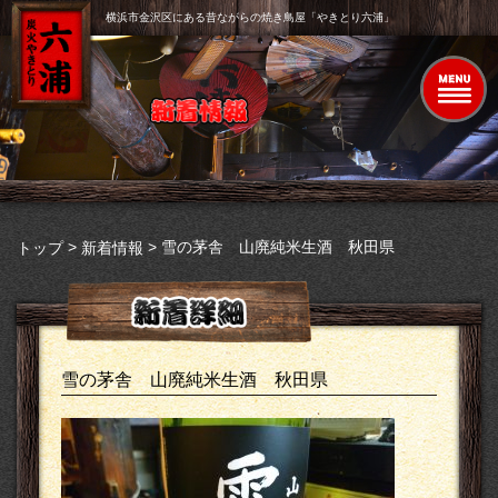
横浜市金沢区にある昔ながらの焼き鳥屋「やきとり六浦」
>
>
雪の茅舎 山廃純米生酒 秋田県
トップ
新着情報
雪の茅舎 山廃純米生酒 秋田県