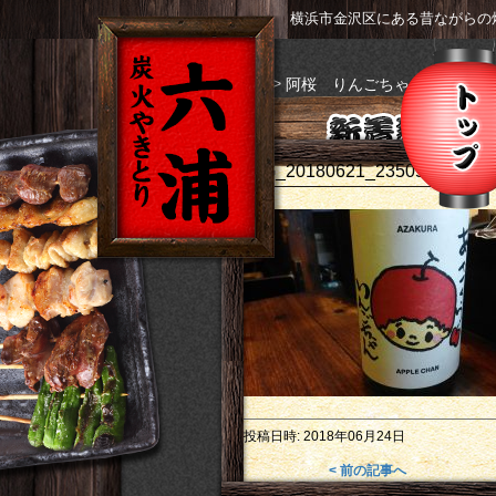
横浜市金沢区にある昔ながらの
>
トップ
阿桜 りんごちゃん 純米原
IMG_20180621_235054
投稿日時:
2018年06月24日
< 前の記事へ