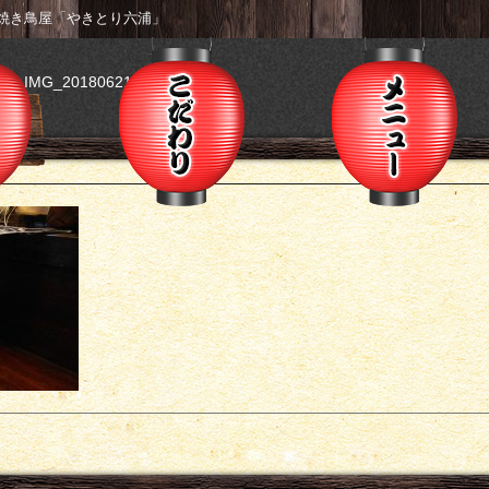
焼き鳥屋「やきとり六浦」
こだわり
メニ
>
IMG_20180621_235054
酒