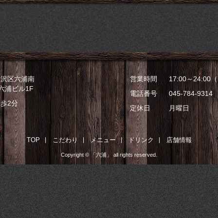
金沢区六浦南
営業時間
17:00～24:00（ 
際六浦ビル1F
電話番号
045-784-9314
歩2分
定休日
月曜日
TOP
こだわり
メニュー
ドリンク
店舗情報
|
|
|
|
Copyright © 「六浦」 all rights reserved.