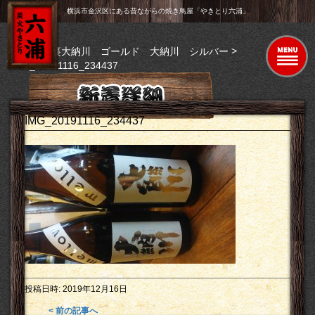
横浜市金沢区にある昔ながらの焼き鳥屋「やきとり六浦」
>
>
トップ
裏大納川 ゴールド 大納川 シルバー
IMG_20191116_234437
IMG_20191116_234437
投稿日時:
2019年12月16日
< 前の記事へ