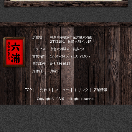
所在地
神奈川県横浜市金沢区六浦南
2丁目10-1 国際六浦ビル1F
アクセス
京急六浦駅東口徒歩2分
営業時間
17:00～24:00（ L.O 23:00 ）
電話番号
045-784-9314
定休日
月曜日
|
|
|
|
TOP
こだわり
メニュー
ドリンク
店舗情報
Copyright © 「六浦」 all rights reserved.