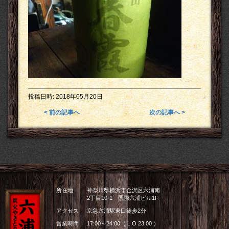
投稿日時:
2018年05月20日
< 前の記事へ
次の記事へ >
所在地
神奈川県横浜市金沢区六浦南
2丁目10-1 国際六浦ビル1F
アクセス
京急六浦駅東口徒歩2分
営業時間
17:00～24:00（ L.O 23:00 ）