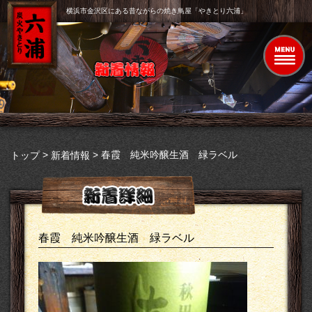
横浜市金沢区にある昔ながらの焼き鳥屋「やきとり六浦」
>
>
春霞 純米吟醸生酒 緑ラベル
トップ
新着情報
春霞 純米吟醸生酒 緑ラベル